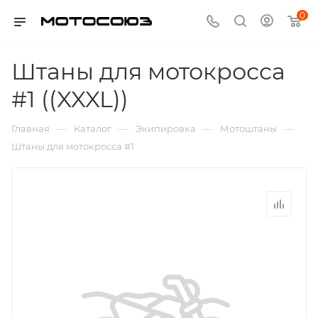
0
Штаны для мотокросса
#1 ((XXXL))
—
—
—
—
Главная
Каталог
Экипировка
Мотоштаны
Штаны для мотокросса #1