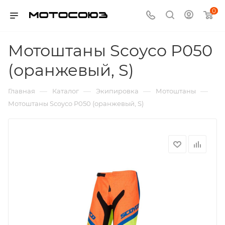
0
Мотоштаны Scoyco P050
(оранжевый, S)
—
—
—
—
Главная
Каталог
Экипировка
Мотоштаны
Мотоштаны Scoyco P050 (оранжевый, S)