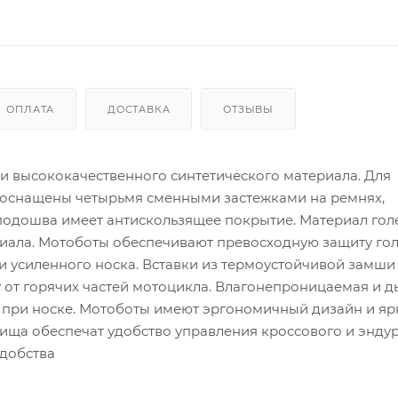
ОПЛАТА
ДОСТАВКА
ОТЗЫВЫ
и высококачественного синтетического материала. Для
 оснащены четырьмя сменными застежками на ремнях,
 подошва имеет антискользящее покрытие. Материал го
иала. Мотоботы обеспечивают превосходную защиту гол
и усиленного носка. Вставки из термоустойчивой замши
 от горячих частей мотоцикла. Влагонепроницаемая и
т при носке. Мотоботы имеют эргономичный дизайн и я
нища обеспечат удобство управления кроссового и энду
удобства