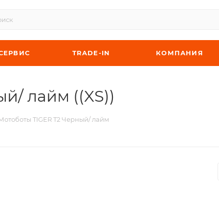
СЕРВИС
TRADE-IN
КОМПАНИЯ
й/ лайм ((XS))
Мотоботы TIGER T2 Черный/ лайм