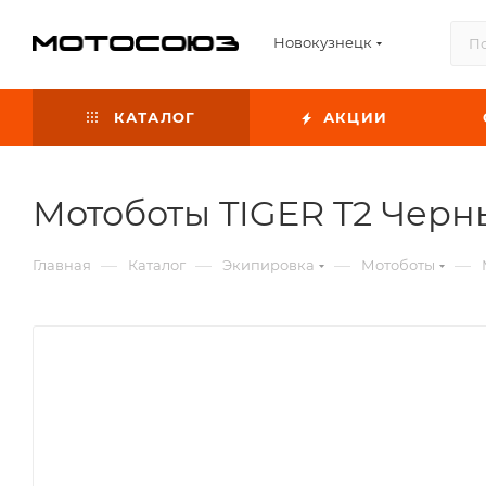
Новокузнецк
КАТАЛОГ
АКЦИИ
Мотоботы TIGER T2 Черны
—
—
—
—
Главная
Каталог
Экипировка
Мотоботы