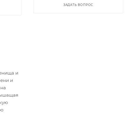
ЗАДАТЬ ВОПРОС
ленища и
ени и
 на
 дышащая
ркую
ро