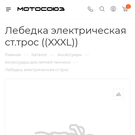
0
Лебедка электрическая
ст.трос ((XXXL))
—
—
—
Главная
Каталог
Аксессуары
—
Аксессуары для летней техники
Лебедка электрическая ст.трос