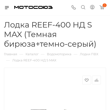
0
Лодка REEF-400 НД S
MAX (Темная
бирюза+темно-серый)
—
—
—
Главная
Каталог
Водомоторика
Лодки ПВХ
—
Лодка REEF-400 НД S MAX