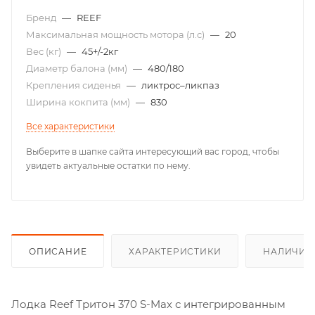
Бренд
—
REEF
Максимальная мощность мотора (л.с)
—
20
Вес (кг)
—
45+/-2кг
Диаметр балона (мм)
—
480/180
Крепления сиденья
—
ликтрос–ликпаз
Ширина кокпита (мм)
—
830
Все характеристики
Выберите в шапке сайта интересующий вас город, чтобы
увидеть актуальные остатки по нему.
ОПИСАНИЕ
ХАРАКТЕРИСТИКИ
НАЛИЧИЕ
Лодка Reef Тритон 370 S-Max с интегрированным