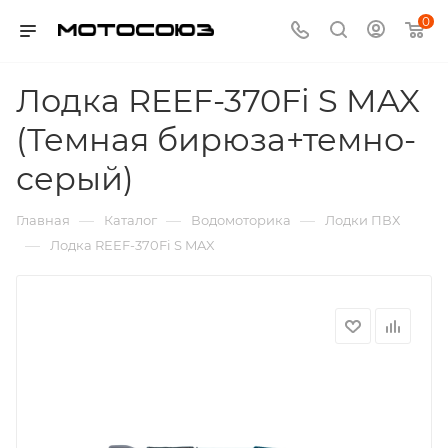
0
Лодка REEF-370Fi S MAX
(Темная бирюза+темно-
серый)
—
—
—
Главная
Каталог
Водомоторика
Лодки ПВХ
—
Лодка REEF-370Fi S MAX