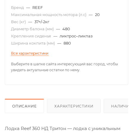
Бренд
—
REEF
Максимальная мощность мотора (л.с)
—
20
Вес (кг)
—
37+/-2кг
Диаметр балона (мм)
—
480
Крепления сиденья
—
ликтрос–ликпаз
Ширина кокпита (мм)
—
880
Все характеристики
Выберите в шапке сайта интересующий вас город, чтобы
увидеть актуальные остатки по нему.
ОПИСАНИЕ
ХАРАКТЕРИСТИКИ
НАЛИЧИЕ
Лодка Reef 360 НД Тритон — лодка с уникальным