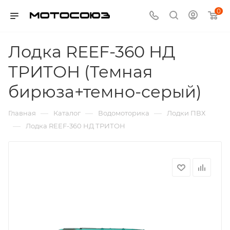
0
Лодка REEF-360 НД
ТРИТОН (Темная
бирюза+темно-серый)
—
—
—
Главная
Каталог
Водомоторика
Лодки ПВХ
—
Лодка REEF-360 НД ТРИТОН