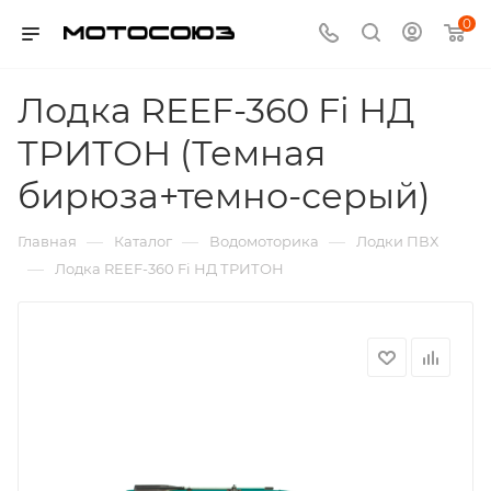
0
Лодка REEF-360 Fi НД
ТРИТОН (Темная
бирюза+темно-серый)
—
—
—
Главная
Каталог
Водомоторика
Лодки ПВХ
—
Лодка REEF-360 Fi НД ТРИТОН