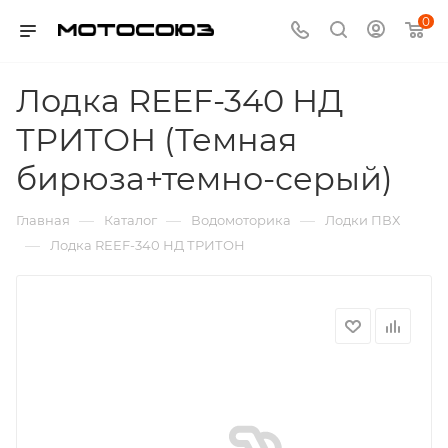
0
Лодка REEF-340 НД
ТРИТОН (Темная
бирюза+темно-серый)
—
—
—
Главная
Каталог
Водомоторика
Лодки ПВХ
—
Лодка REEF-340 НД ТРИТОН