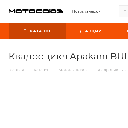
Новокузнецк
КАТАЛОГ
АКЦИИ
Квадроцикл Apakani BU
—
—
—
Главная
Каталог
Мототехника
Квадроциклы