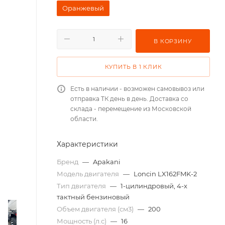
Оранжевый
В КОРЗИНУ
КУПИТЬ В 1 КЛИК
Есть в наличии - возможен самовывоз или
отправка ТК день в день. Доставка со
склада - перемещение из Московской
области.
Характеристики
Бренд
—
Apakani
Модель двигателя
—
Loncin LX162FMK-2
Тип двигателя
—
1-цилиндровый, 4-х
тактный бензиновый
Объем двигателя (см3)
—
200
Мощность (л.с)
—
16