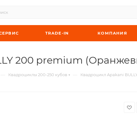
СЕРВИС
TRADE-IN
КОМПАНИЯ
LLY 200 premium (Оранжев
—
—
Квадроциклы 200-250 кубов
Квадроцикл Apakani BULL