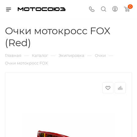
0
Очки мотокросс FOX
(Red)
—
—
—
—
Главная
Каталог
Экипировка
Очки
Очки мотокросс FOX