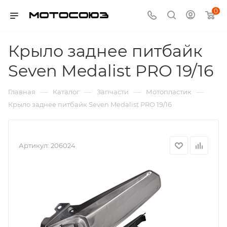
0
Крыло заднее питбайк
Seven Medalist PRO 19/16
—
—
—
—
Главная
Каталог
Запчасти
Мотопластик
Крыло заднее питбайк Seven Medalist PRO 19/16
Артикул:
206024