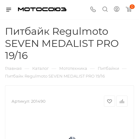
0
Питбайк Regulmoto
SEVEN MEDALIST PRO
19/16
—
—
—
—
Главная
Каталог
Мототехника
Питбайки
Питбайк Regulmoto SEVEN MEDALIST PRO 19/16
Артикул:
201490