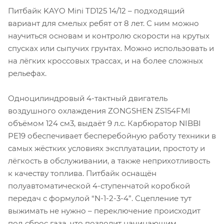
Питбайк KAYO Mini TD125 14/12 – подходящий
вариант для смелых ребят от 8 лет. С ним можно
научиться основам и контролю скорости на крутых
спусках или сыпучих грунтах. Можно использовать и
на лёгких кроссовых трассах, и на более сложных
рельефах.
Одноцилиндровый 4-тактный двигатель
воздушного охлаждения ZONGSHEN ZS154FMI
объёмом 124 см3, выдаёт 9 л.с. Карбюратор NIBBI
PE19 обеспечивает бесперебойную работу техники в
самых жёстких условиях эксплуатации, простоту и
лёгкость в обслуживании, а также неприхотливость
к качеству топлива. Питбайк оснащён
полуавтоматической 4-ступенчатой коробкой
передач с формулой “N-1-2-3-4”. Сцепление тут
выжимать не нужно – переключение происходит
под сброс газа, что позволит начинающим