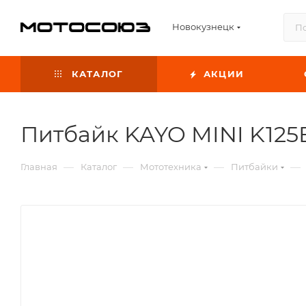
Новокузнецк
КАТАЛОГ
АКЦИИ
Питбайк KAYO MINI K125EM
—
—
—
—
Главная
Каталог
Мототехника
Питбайки