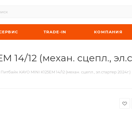
СЕРВИС
TRADE-IN
КОМПАНИЯ
 14/12 (механ. сцепл., эл.с
Питбайк KAYO MINI K125EM 14/12 (механ. сцепл., эл.стартер 2024г.)