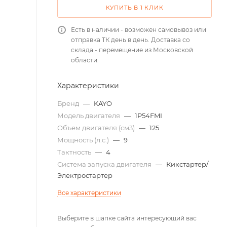
КУПИТЬ В 1 КЛИК
Есть в наличии - возможен самовывоз или
отправка ТК день в день. Доставка со
склада - перемещение из Московской
области.
Характеристики
Бренд
—
KAYO
Модель двигателя
—
1P54FMI
Объем двигателя (см3)
—
125
Мощность (л.с.)
—
9
Тактность
—
4
Система запуска двигателя
—
Кикстартер/
Электростартер
Все характеристики
Выберите в шапке сайта интересующий вас