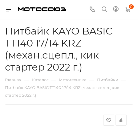
0
Питбайк KAYO BASIC
TT140 17/14 KRZ
(механ.сцепл., кик
стартер 2022 г.)
—
—
—
—
Главная
Каталог
Мототехника
Питбайки
Питбайк KAYO BASIC TT140 17/14 KRZ (механ.сцепл., кик
стартер 2022 г.)