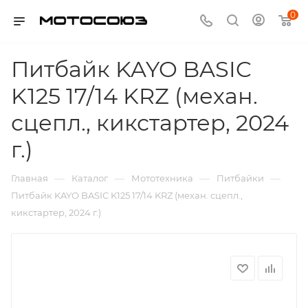
0
Питбайк KAYO BASIC
K125 17/14 KRZ (механ.
сцепл., кикстартер, 2024
г.)
—
—
—
—
Главная
Каталог
Мототехника
Питбайки
Питбайк KAYO BASIC K125 17/14 KRZ (механ. сцепл.,
кикстартер, 2024 г.)