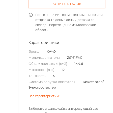
КУПИТЬ В 1 КЛИК
Есть в наличии - возможен самовывоз или
отправка ТК день в день. Доставка со
склада - перемещение из Московской
области.
Характеристики
Бренд
—
KAYO
Модель двигателя
—
ZS161FMJ
Объем двигателя (см3)
—
144,6
Мощность (л.с.)
—
12
Тактность
—
4
Система запуска двигателя
—
Кикстартер/
Электростартер
Все характеристики
Выберите в шапке сайта интересующий вас