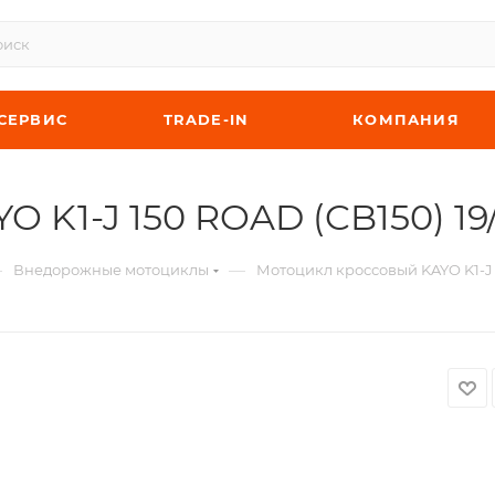
СЕРВИС
TRADE-IN
КОМПАНИЯ
 K1-J 150 ROAD (CB150) 19
—
—
Внедорожные мотоциклы
Мотоцикл кроссовый KAYO K1-J 