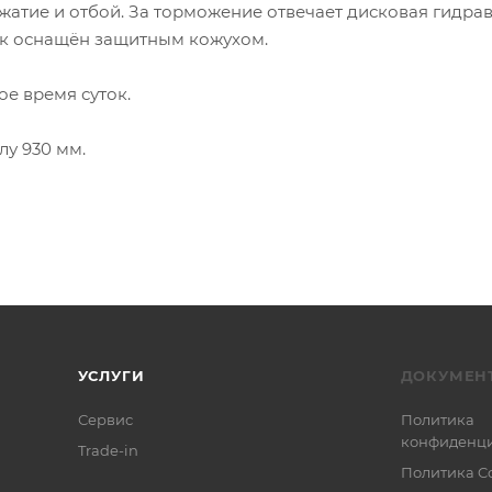
жатие и отбой. За торможение отвечает дисковая гидра
ск оснащён защитным кожухом.
ое время суток.
лу 930 мм.
УСЛУГИ
ДОКУМЕН
Сервис
Политика
конфиденци
Trade-in
Политика C