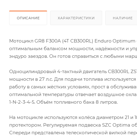
ОПИСАНИЕ
ХАРАКТЕРИСТИКИ
НАЛИЧИЕ
Мотоцикл GR8 F300A (4T CB300RL) Enduro Optimum 
оптимальным балансом мощности, надёжности и упр
эндуро заездов. Он готов справиться с любыми мар
Одноцилиндровый 4-тактный двигатель CB300RL ZS17
мощности в 27 л.с. Для подачи топлива использует
работу в самых жёстких условиях, прост в обслужив
оптимальной температуры отвечает воздушное охлаж
1-N-2-3-4-5. Объём топливного бака 8 литров.
На мотоцикле используются колёса диаметром 21 и
протектором. Регулируемая подвеска SZC Optima о
Спереди представлена телескопической вилкой пере