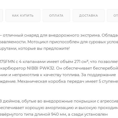
КАК КУПИТЬ
ОПЛАТА
ДОСТАВКА
О
– отличный снаряд для внедорожного экстрима. Облада
авляемости. Мотоцикл приспособлен для суровых усло
шрутами, которые вы предложите!
5FMN с 4 клапанами имеет объём 271 см³, что позволяе
ся карбюратор NIBBI PWK32. Он обеспечивает бесперебо
ании и неприхотлив к качеству топлива. За поддержание
дение. Механическая коробка передач имеет 5 ступене
 18 дюймов, обутые во внедорожные покрышки с агресс
беспечивает хорошую амортизацию и высокую проходим
вёрнутого типа длиной 940 мм, а сзади установлен