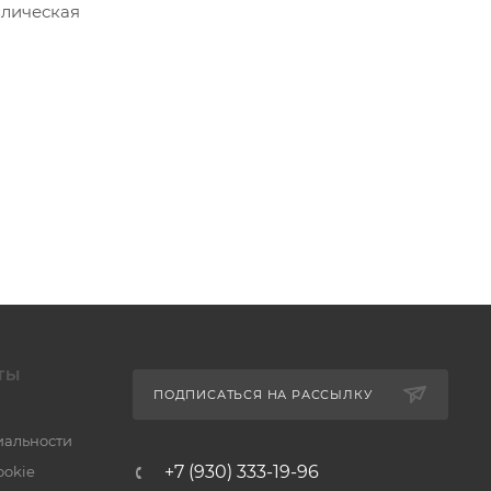
влическая
ТЫ
ПОДПИСАТЬСЯ НА РАССЫЛКУ
альности
+7 (930) 333-19-96
ookie