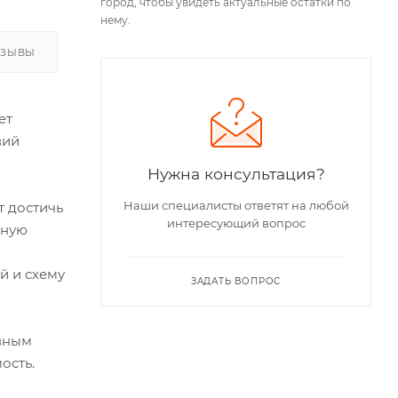
город, чтобы увидеть актуальные остатки по
нему.
ТЗЫВЫ
ет
вий
Нужна консультация?
Наши специалисты ответят на любой
т достичь
интересующий вопрос
йную
й и схему
ЗАДАТЬ ВОПРОС
ивным
ость.