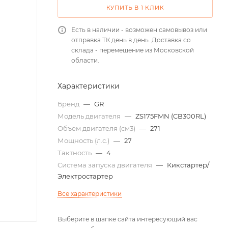
КУПИТЬ В 1 КЛИК
Есть в наличии - возможен самовывоз или
отправка ТК день в день. Доставка со
склада - перемещение из Московской
области.
Характеристики
Бренд
—
GR
Модель двигателя
—
ZS175FMN (CB300RL)
Объем двигателя (см3)
—
271
Мощность (л.с.)
—
27
Тактность
—
4
Система запуска двигателя
—
Кикстартер/
Электростартер
Все характеристики
Выберите в шапке сайта интересующий вас