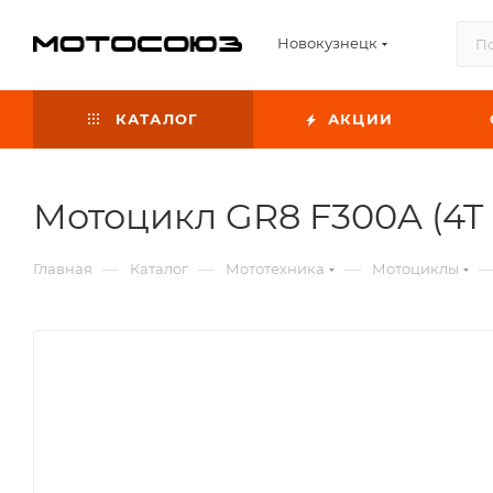
Новокузнецк
КАТАЛОГ
АКЦИИ
Мотоцикл GR8 F300A (4T 
—
—
—
Главная
Каталог
Мототехника
Мотоциклы