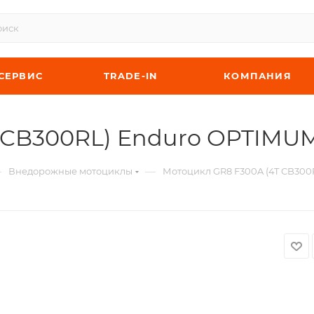
СЕРВИС
TRADE-IN
КОМПАНИЯ
CB300RL) Enduro OPTIMUM 
—
—
Внедорожные мотоциклы
Мотоцикл GR8 F300A (4T CB300R