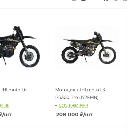
 JHLmoto L6
Мотоцикл JHLmoto L3
PR300 Pro (177FMN)
личии
Есть в наличии
₽
/шт
208 000
₽
/шт