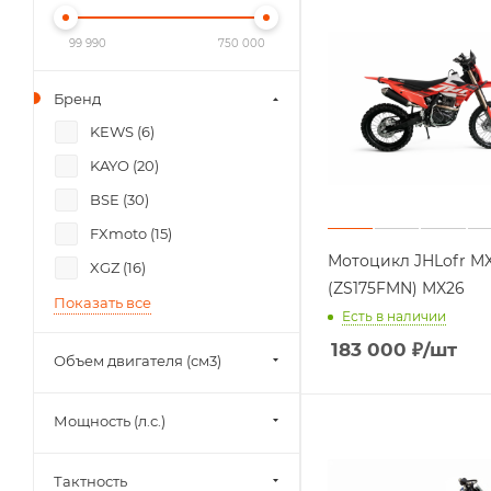
99 990
750 000
Бренд
KEWS (
6
)
KAYO (
20
)
BSE (
30
)
FXmoto (
15
)
Мотоцикл JHLofr M
XGZ (
16
)
(ZS175FMN) MX26
Показать все
Есть в наличии
183 000
₽
/шт
Объем двигателя (см3)
Мощность (л.с.)
Тактность