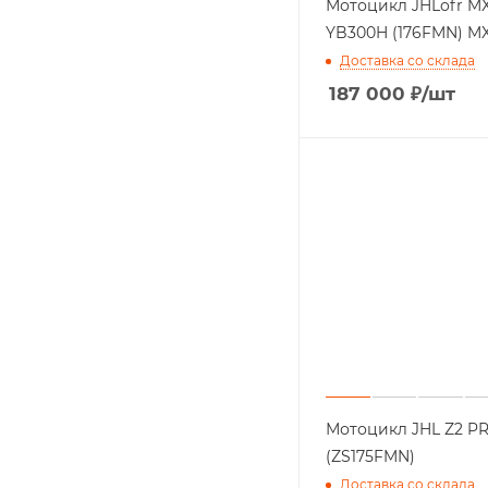
Мотоцикл JHLofr M
YB300H (176FMN) M
Доставка со склада
187 000
₽
/шт
Мотоцикл JHL Z2 P
(ZS175FMN)
Доставка со склада