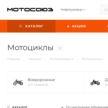
Новокузнецк
КАТАЛОГ
АКЦИИ
Мотоциклы
53
—
—
—
Главная
Каталог
Мототехника
Мотоциклы
Внедорожные
Д
307 ТОВАРОВ
2
По умолчанию (убывание
КАТАЛОГ