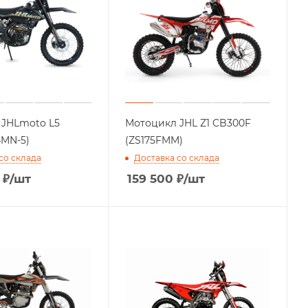
 JHLmoto L5
Мотоцикл JHL Z1 CB300F
4MN-5)
(ZS175FMM)
со склада
Доставка со склада
₽
/шт
159 500
₽
/шт