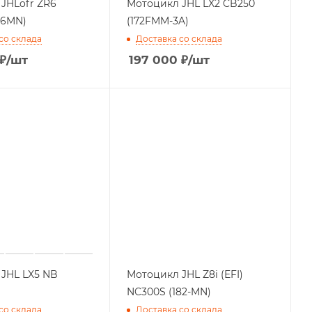
JHLofr ZR6
Мотоцикл JHL LX2 CB250
76MN)
(172FMM-3A)
со склада
Доставка со склада
₽
/шт
197 000
₽
/шт
JHL LX5 NB
Мотоцикл JHL Z8i (EFI)
NC300S (182-MN)
со склада
Доставка со склада