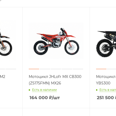
 M2
Мотоцикл JHLofr MX CB300
Мотоцикл
(ZS175FMN) MX26
YBS300
Есть в наличии
Есть в на
164 000
₽
/шт
251 500