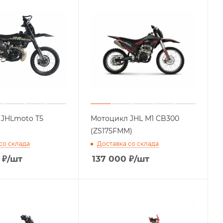
 JHLmoto T5
Мотоцикл JHL M1 CB300
(ZS175FMM)
со склада
Доставка со склада
₽
/шт
137 000
₽
/шт