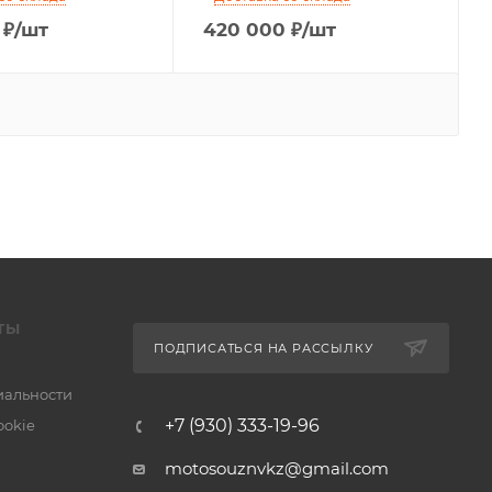
₽
/шт
420 000
₽
/шт
ТЫ
ПОДПИСАТЬСЯ НА РАССЫЛКУ
альности
+7 (930) 333-19-96
ookie
motosouznvkz@gmail.com