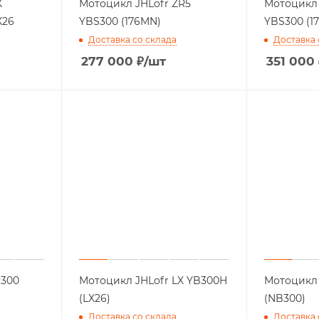
X
Мотоцикл JHLofr ZR5
Мотоцикл 
X26
YBS300 (176MN)
YBS300 (1
Доставка со склада
Доставка 
277 000
₽
/шт
351 000
R300
Мотоцикл JHLofr LX YB300H
Мотоцикл 
(LX26)
(NB300)
Доставка со склада
Доставка 