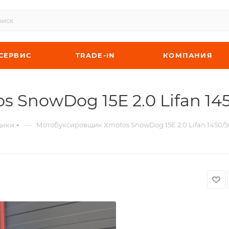
СЕРВИС
TRADE-IN
КОМПАНИЯ
SnowDog 15Е 2.0 Lifan 145
—
щики
Мотобуксировщик Xmotos SnowDog 15Е 2.0 Lifan 1450/5