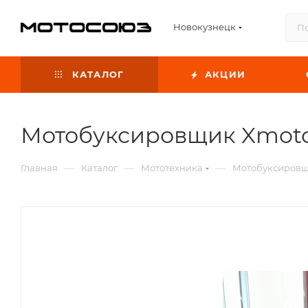
Новокузнецк
КАТАЛОГ
АКЦИИ
Мотобуксировщик Xmotos 
—
—
—
Главная
Каталог
Мототехника
Мотобуксиров