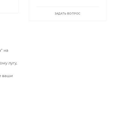
ЗАДАТЬ ВОПРОС
” на
му лугу,
е ваши