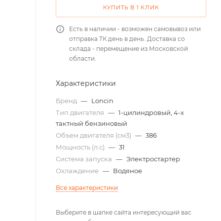
КУПИТЬ В 1 КЛИК
Есть в наличии - возможен самовывоз или
отправка ТК день в день. Доставка со
склада - перемещение из Московской
области.
Характеристики
Бренд
—
Loncin
Тип двигателя
—
1-цилиндровый, 4-х
тактный бензиновый
Объем двигателя (см3)
—
386
Мощность (л.с)
—
31
Система запуска
—
Электростартер
Охлаждение
—
Водяное
Все характеристики
Выберите в шапке сайта интересующий вас