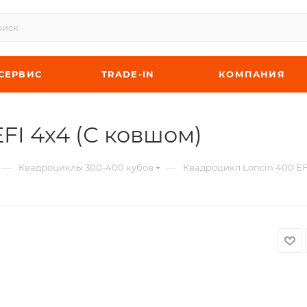
СЕРВИС
TRADE-IN
КОМПАНИЯ
FI 4х4 (С ковшом)
—
—
Квадроциклы 300-400 кубов
Квадроцикл Loncin 400 EF