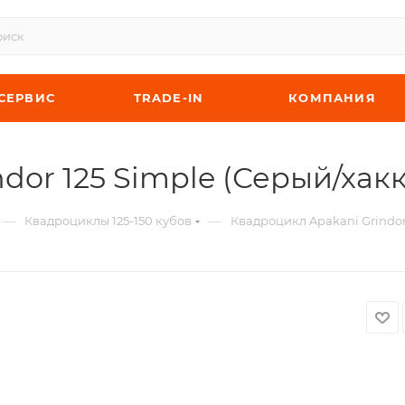
СЕРВИС
TRADE-IN
КОМПАНИЯ
dor 125 Simple (Серый/хак
—
—
Квадроциклы 125-150 кубов
Квадроцикл Apakani Grindor