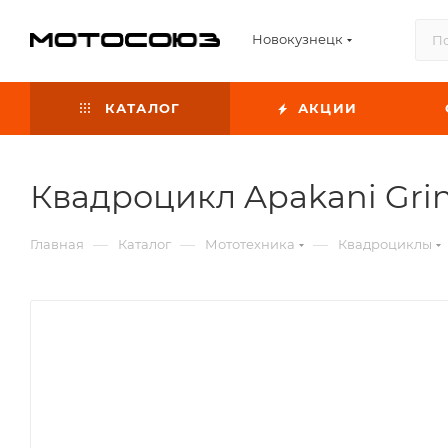
Новокузнецк
КАТАЛОГ
АКЦИИ
Квадроцикл Apakani Grin
—
—
—
Главная
Каталог
Мототехника
Квадроциклы