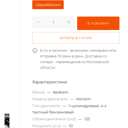
Серый/хакки
В КОРЗИНУ
КУПИТЬ В 1 КЛИК
Есть в наличии - возможен самовывоз или
отправка ТК день в день. Доставка со
склада - перемещение из Московской
области.
Характеристики
Бренд
—
Apakani
Модель двигателя
—
Hensim
Тип двигателя
—
1-цилиндровый, 4-х
тактный бензиновый
Объем двигателя (см3)
—
125
Мощность (л.с)
—
10