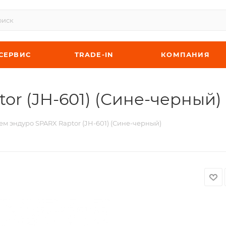
СЕРВИС
TRADE-IN
КОМПАНИЯ
r (JH-601) (Сине-черный) 
м эндуро SPARX Raptor (JH-601) (Сине-черный)