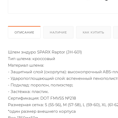
ОПИСАНИЕ
НАЛИЧИЕ
КАК КУПИТЬ
Шлем эндуро SPARX Raptor (JH-601)
Тип шлема: кроссовый
Материал шлема:
- Защитный слой (скорлупа): высокопрочный ABS-пл
- Ударопоглощающий слой: вспененный пенополисти
- Подклад: поролон, полиэстер;
- Застёжка: пластик.
Сертификация: DOT FMVSS №218
Размерная сетка: S (55-56), M (57-58), L (59-60), XL (61-62
*один размер внешнего корпуса
Вес: 1360g±50g