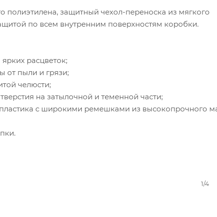
о полиэтилена, защитный чехол-переноска из мягкого
защитой по всем внутренним поверхностям коробки.
 ярких расцветок;
 от пыли и грязи;
итой челюсти;
тверстия на затылочной и теменной части;
з пластика с широкими ремешками из высокопрочного м
пки.
1/4