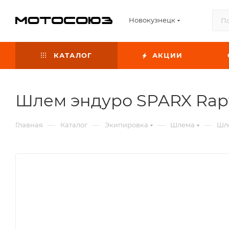
Новокузнецк
КАТАЛОГ
АКЦИИ
Шлем эндуро SPARX Rapto
—
—
—
—
Главная
Каталог
Экипировка
Шлема
Шле