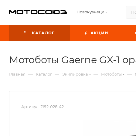
Новокузнецк
КАТАЛОГ
АКЦИИ
Мотоботы Gaerne GX-1 ор
—
—
—
—
Главная
Каталог
Экипировка
Мотоботы
Артикул:
2192-028-42