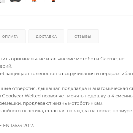
ОПЛАТА
ДОСТАВКА
ОТЗЫВЫ
упить оригинальные итальянские мотоботы Gaerne, не
ерий.
cket защищает голеностоп от скручивания и переразгиба
нные отверстия, дышащая подкладка и анатомическая ст
 Goodyear Welted позволяет менять подошву, а 4 сменн
ремешки, продлевают жизнь мотоботинкам.
лойного пластика, стальная накладка на носке, полиур
EN 13634:2017.