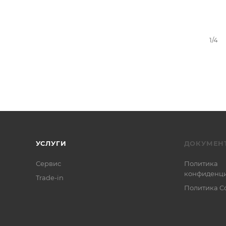
1/4
УСЛУГИ
ДОКУМЕН
Сервис
Политика
конфиденци
Trade-in
Политика C