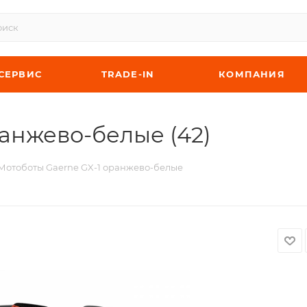
СЕРВИС
TRADE-IN
КОМПАНИЯ
анжево-белые (42)
Мотоботы Gaerne GX-1 оранжево-белые