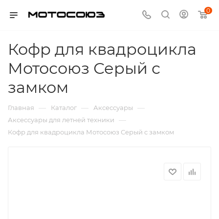
0
Кофр для квадроцикла
Мотосоюз Серый с
замком
—
—
—
Главная
Каталог
Аксессуары
—
Аксессуары для летней техники
Кофр для квадроцикла Мотосоюз Серый с замком