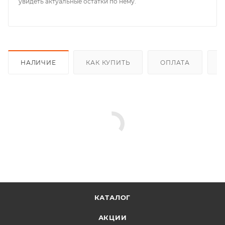
увидеть актуальные остатки по нему.
НАЛИЧИЕ
КАК КУПИТЬ
ОПЛАТА
Д
КАТАЛОГ
АКЦИИ